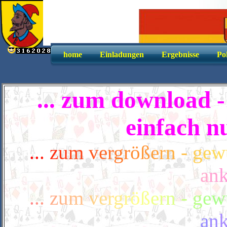
home
Einladungen
Ergebnisse
Po
... zum download 
einfach nu
.
.
.
z
u
m
v
e
r
g
r
ö
ß
e
r
n
-
g
e
w
a
n
.
.
.
z
u
m
v
e
r
g
r
ö
ß
e
r
n
-
g
e
w
a
n