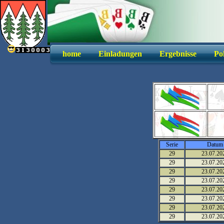
home
Einladungen
Ergebnisse
Po
Serie
Datum
29
23.07.20
29
23.07.20
29
23.07.20
29
23.07.20
29
23.07.20
29
23.07.20
29
23.07.20
29
23.07.20