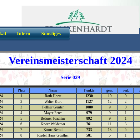
kal
Intern
Sonstiges
Vereinsmeisterschaft 2024
Serie 029
Platz
Name
Punkte
gew.
verl.
24
1
Roth Horst
1230
10
0
24
2
Walter Kurt
1127
12
2
24
3
Fellner Günter
1080
9
0
24
4
Mayer Peter
979
9
1
24
5
Belzner Joachim
892
9
1
24
6
Knörr Waldemar
761
11
3
24
7
Knorr Bernd
733
13
5
24
8
Riedel Hans-Günther
581
5
1