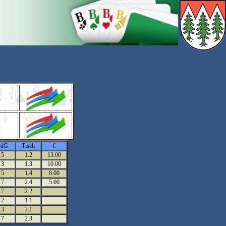
vdG
Tisch
€
5
1.2
13.00
3
1.3
10.00
5
1.4
8.00
7
2.4
5.00
7
2.2
2
1.1
3
2.1
7
2.3