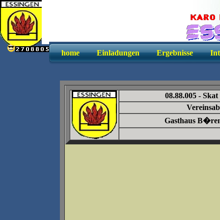
home
Einladungen
Ergebnisse
In
08.88.005 -
Skat
Vereinsab
Gasthaus B�re