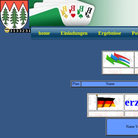
home
Einladungen
Ergebnisse
Po
Platz
Name
er
Name V