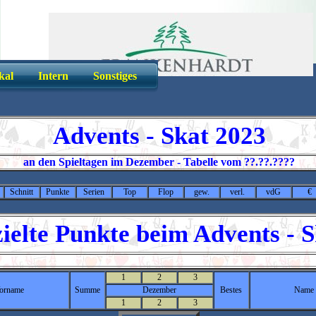
kal
Intern
Sonstiges
Advents - Skat 2023
an den Spieltagen im Dezember - Tabelle vom ??.??.????
Schnitt
Punkte
Serien
Top
Flop
gew.
verl.
vdG
€
zielte Punkte beim Advents - 
1
2
3
orname
Summe
Dezember
Bestes
Name 
1
2
3