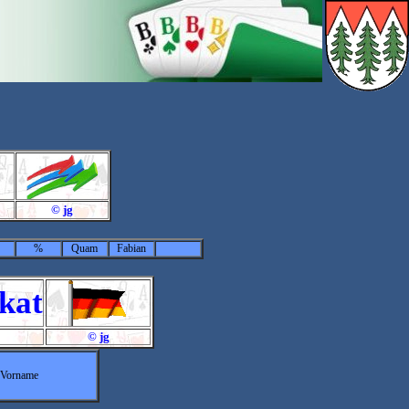
© jg
%
Quam
Fabian
Skat
© jg
Vorname