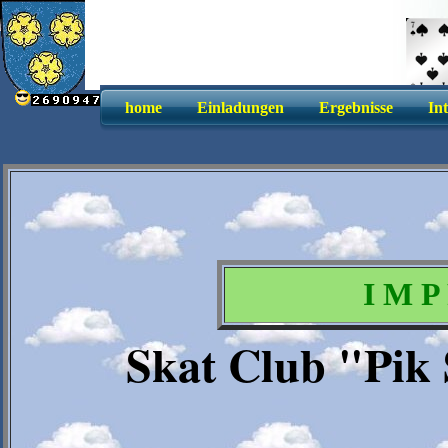
home
Einladungen
Ergebnisse
In
I M P
Skat Club "Pik