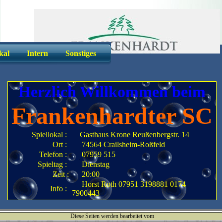
kal
Intern
Sonstiges
Herzlich Willkommen beim
Frankenhardter SC
Spiellokal :
Gasthaus Krone Reußenbergstr. 14
Ort :
74564 Crailsheim-Roßfeld
Telefon :
07959 515
Spieltag :
Dienstag
Zeit :
20:00
Horst Roth 07951 3198881 0174
Info :
7900443
Diese Seiten werden bearbeitet vom