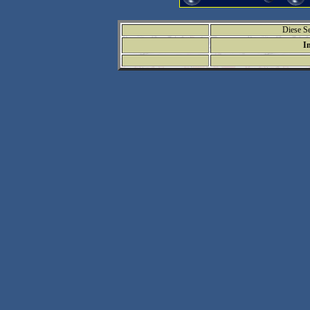
Diese Se
I