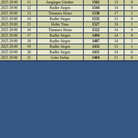
.2025 20:00
11
Junginger Günther
1562
15
0
.2025 20:00
12
Rudler Jürgen
1544
14
0
.2025 20:00
13
Tümmers Heinz
1538
17
2
.2025 20:00
14
Rudler Jürgen
1532
15
0
.2025 20:00
15
Heller Timo
1527
16
1
.2025 20:00
16
Tümmers Heinz
1522
14
0
.2025 20:00
17
Rudler Jürgen
1494
14
0
.2025 20:00
18
Rudler Jürgen
1487
14
2
.2025 20:00
19
Rudler Jürgen
1432
12
1
.2025 20:00
20
Rudler Jürgen
1431
14
0
.2025 20:00
21
Gobs Stefan
1404
11
0