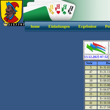
home
Einladungen
Ergebnisse
Po
13.12.2025 07:52
Serie
Da
5
Fr 31.01
47
Fr 21.11
26
Fr 27.06
19
Fr 09.05
33
Fr 15.08
27
Fr 04.07
21
Fr 23.05
7
Fr 14.02
41
Fr 10.10
42
Fr 17.10