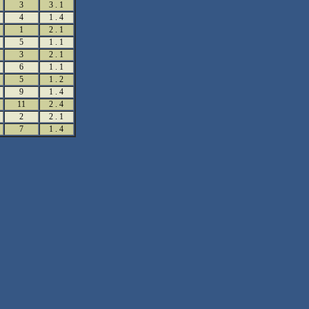
3
3 . 1
4
1 . 4
1
2 . 1
5
1 . 1
3
2 . 1
6
1 . 1
5
1 . 2
9
1 . 4
11
2 . 4
2
2 . 1
7
1 . 4