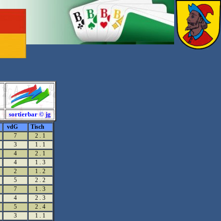
sortierbar © jg
vdG
Tisch
7
2 . 1
3
1 . 1
4
2 . 1
4
1 . 3
2
1 . 2
5
2 . 2
7
1 . 3
4
2 . 3
5
2 . 4
3
1 . 1