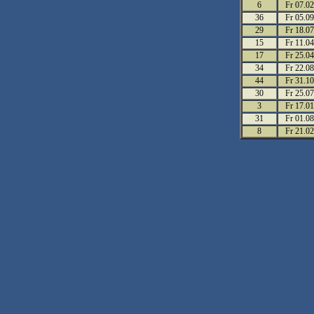
6
Fr 07.02
36
Fr 05.09
29
Fr 18.07
15
Fr 11.04
17
Fr 25.04
34
Fr 22.08
44
Fr 31.10
30
Fr 25.07
3
Fr 17.01
31
Fr 01.08
8
Fr 21.02