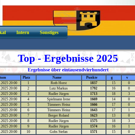
kal
Intern
Sonstiges
Top - Ergebnisse 2025
Ergebnisse über eintausendvierhundert
tum
Platz
Name
Punkte
g
v
.2025 20:00
1
Roth Horst
1837
15
0
.2025 20:00
2
Lutz Markus
1792
16
0
.2025 20:00
3
Rudler Jürgen
1713
18
3
.2025 20:00
4
Spielmann Irene
1669
14
0
.2025 20:00
5
Tümmers Heinz
1666
17
0
.2025 20:00
6
Tümmers Heinz
1643
17
1
.2025 20:00
7
Berger Roland
1623
13
0
.2025 20:00
8
Rudler Jürgen
1575
18
3
.2025 20:00
9
Rudler Jürgen
1574
16
1
.2025 20:00
10
Gobs Stefan
1571
15
0