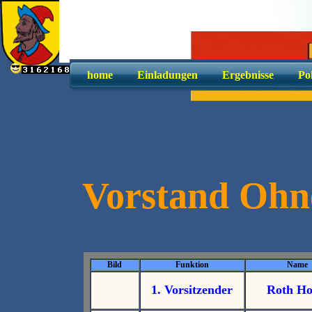
home
Einladungen
Ergebnisse
Po
Vorstand Ohn
Bild
Funktion
Name
1. Vorsitzender
Roth Ho