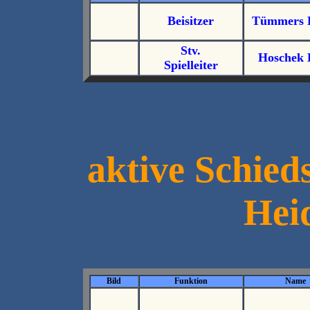
Beisitzer
Tümmers 
Stv.
Hoschek 
Spielleiter
aktive Schied
Hei
Bild
Funktion
Name