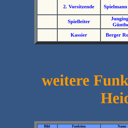
2. Vorsitzende
Spielmann 
Jungin
Spielleiter
Günth
Kassier
Berger R
weitere Funk
Hei
Bild
Funktion
Name