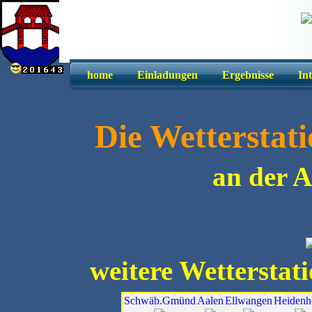
home
Einladungen
Ergebnisse
In
Die Wetterstat
an der 
weitere Wetterstat
Schwäb.Gmünd
Aalen
Ellwangen
Heidenh