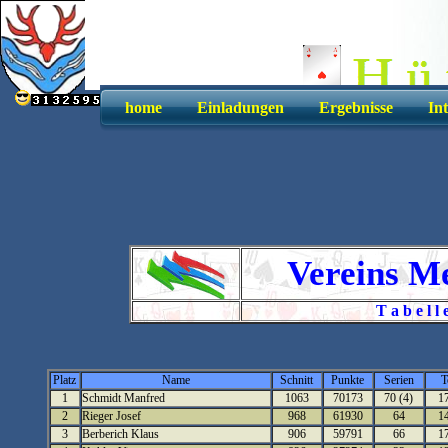
home
Einladungen
Ergebnisse
In
Vereins Me
T a b e l 
Platz
Name
Schnitt
Punkte
Serien
T
1
Schmidt Manfred
1063
70173
70 (4)
1
2
Rieger Josef
968
61930
64
1
3
Berberich Klaus
906
59791
66
1