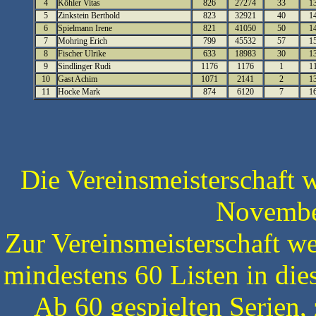
4
Köhler Vitas
826
27274
33
1
5
Zinkstein Berthold
823
32921
40
1
6
Spielmann Irene
821
41050
50
1
7
Mohring Erich
799
45532
57
1
8
Fischer Ulrike
633
18983
30
1
9
Sindlinger Rudi
1176
1176
1
1
10
Gast Achim
1071
2141
2
1
11
Hocke Mark
874
6120
7
1
Die Vereinsmeisterschaft 
November
Zur Vereinsmeisterschaft we
mindestens 60 Listen in die
Ab 60 gespielten Serien, 