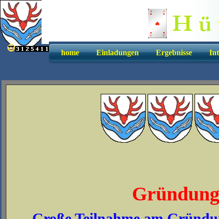
home
Einladungen
Ergebnisse
In
Gründungs
Große Teilnahme am Gründungs