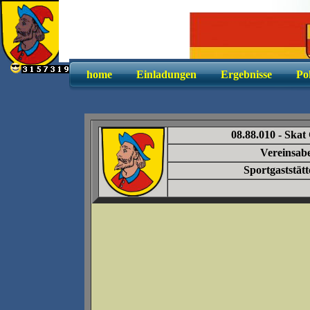
home
Einladungen
Ergebnisse
Po
08.88.010 -
Skat 
Vereinsab
Sportgaststät