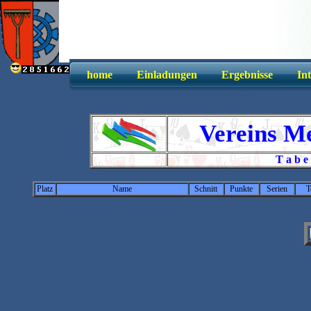
home
Einladungen
Ergebnisse
In
Vereins Me
T a b e
Platz
Name
Schnitt
Punkte
Serien
T