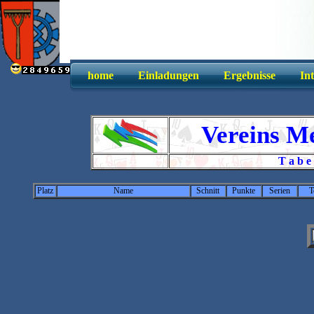
home
Einladungen
Ergebnisse
In
Vereins Me
T a b e
Platz
Name
Schnitt
Punkte
Serien
T