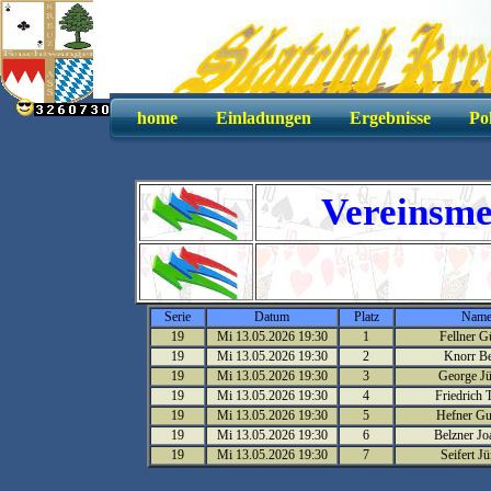
home
Einladungen
Ergebnisse
Po
Vereinsme
Serie
Datum
Platz
Nam
19
Mi 13.05.2026 19:30
1
Fellner G
19
Mi 13.05.2026 19:30
2
Knorr B
19
Mi 13.05.2026 19:30
3
George J
19
Mi 13.05.2026 19:30
4
Friedrich 
19
Mi 13.05.2026 19:30
5
Hefner Gu
19
Mi 13.05.2026 19:30
6
Belzner Jo
19
Mi 13.05.2026 19:30
7
Seifert J