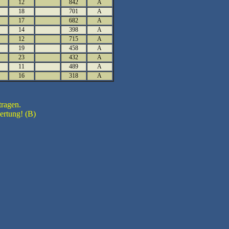
12
842
A
18
701
A
17
682
A
14
398
A
12
715
A
19
458
A
23
432
A
11
489
A
16
318
A
tragen.
ertung! (B)