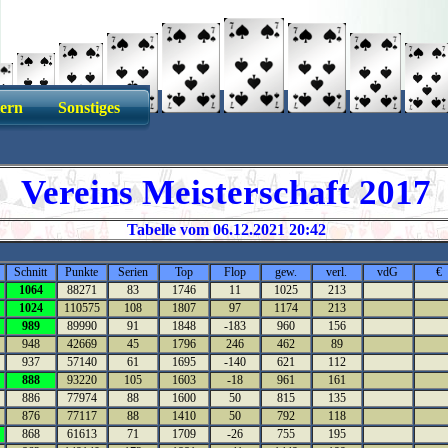
tern
Sonstiges
ereins Meisterschaft 20
Tabelle vom 06.12.2021 20:42
Schnitt
Punkte
Serien
Top
Flop
gew.
verl.
vdG
€
1064
88271
83
1746
11
1025
213
1024
110575
108
1807
97
1174
213
989
89990
91
1848
-183
960
156
948
42669
45
1796
246
462
89
937
57140
61
1695
-140
621
112
888
93220
105
1603
-18
961
161
886
77974
88
1600
50
815
135
876
77117
88
1410
50
792
118
868
61613
71
1709
-26
755
195