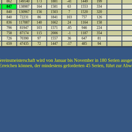
862
149140
173
1881
-41
1449
199
847
138987
164
1581
63
1553
334
840
130967
156
1503
7
1520
320
840
72231
86
1841
103
757
126
836
117087
140
1662
24
1164
158
796
81947
103
1571
-85
946
224
758
87174
115
2006
-1
1187
354
726
70390
97
1557
36
647
81
659
47435
72
1447
-17
485
94
ereinsmeisterschaft wird von Januar bis November in 180 Serien ausge
Erreichen können, der mindestens geforderten 45 Serien, führt zur Abw