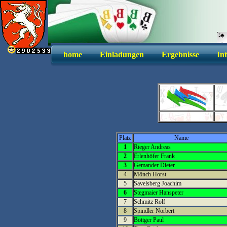
home
Einladungen
Ergebnisse
In
V
Platz
Name
1
Rieger Andreas
2
Erlenhöfer Frank
3
Gemander Dieter
4
Mönch Horst
5
Savelsberg Joachim
6
Stegmaier Hanspeter
7
Schmitz Rolf
8
Spindler Norbert
9
Böttger Paul