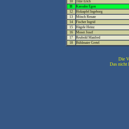
10
Titze Erich
11
Kassahn Egon
12
Holzapfel Ingeborg
13
Mönch Renate
14
Fischer Ingrid
15
Hägele Heinz
16
Moser Josef
17
Reubold Manfred
18
Bühlmaier Gretel
Die V
Das nicht 