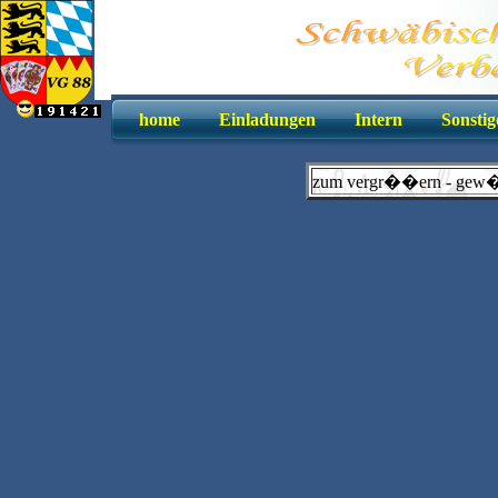
home
Einladungen
Intern
Sonstig
zum vergr��ern - gew�ns