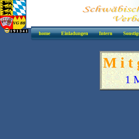
home
Einladungen
Intern
Sonstig
M i t 
1 M