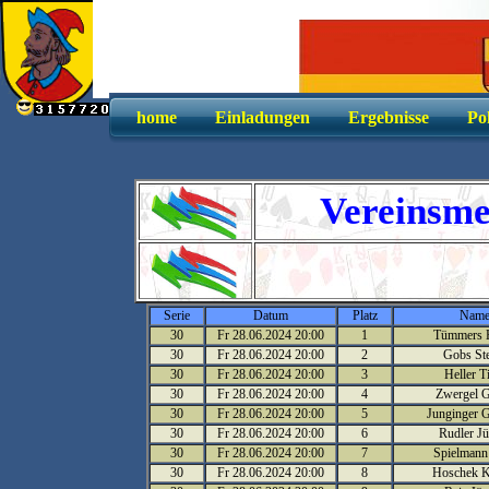
home
Einladungen
Ergebnisse
Po
Vereinsme
Serie
Datum
Platz
Nam
30
Fr 28.06.2024 20:00
1
Tümmers 
30
Fr 28.06.2024 20:00
2
Gobs St
30
Fr 28.06.2024 20:00
3
Heller T
30
Fr 28.06.2024 20:00
4
Zwergel 
30
Fr 28.06.2024 20:00
5
Junginger 
30
Fr 28.06.2024 20:00
6
Rudler Jü
30
Fr 28.06.2024 20:00
7
Spielmann 
30
Fr 28.06.2024 20:00
8
Hoschek K