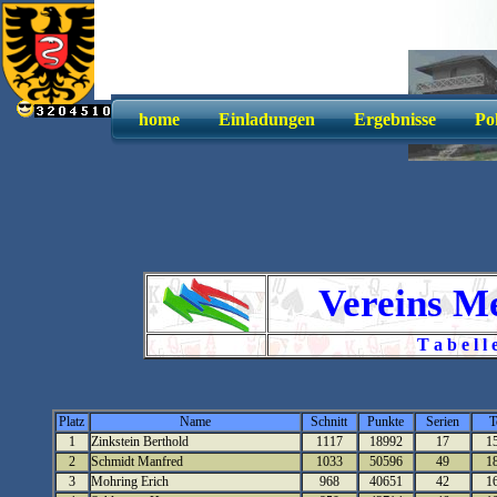
home
Einladungen
Ergebnisse
Po
Vereins Me
T a b e l 
Platz
Name
Schnitt
Punkte
Serien
T
1
Zinkstein Berthold
1117
18992
17
1
2
Schmidt Manfred
1033
50596
49
1
3
Mohring Erich
968
40651
42
1