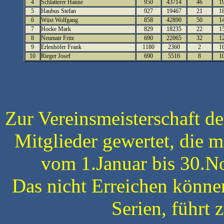
4
Schlatterer Hanne
950
43714
46
1
5
Haubus Stefan
927
19467
21
1
6
Wüst Wolfgang
858
42890
50
1
7
Hocke Mark
829
18235
22
1
8
Neumair Fritz
690
22065
32
1
9
Erlenhöfer Frank
1180
2360
2
1
10
Rieger Josef
690
5516
8
1
Zur Vereinsmeisterschaft d
Mitglieder gewertet, die 
vom 1.Januar bis 30.No
Das nicht Erreichen könne
Serien, führt 