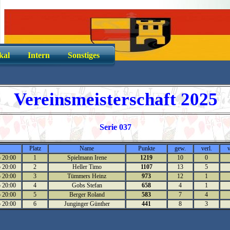
kal
Intern
Sonstiges
Vereinsmeisterschaft 2025
Serie 037
Platz
Name
Punkte
gew.
verl.
5 20:00
1
Spielmann Irene
1219
10
0
5 20:00
2
Heller Timo
1107
13
5
5 20:00
3
Tümmers Heinz
973
12
1
5 20:00
4
Gobs Stefan
658
4
1
5 20:00
5
Berger Roland
583
7
4
5 20:00
6
Junginger Günther
441
8
3