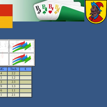
vdG
Tisch
€
4
2.2
5
1.2
3
2.3
9
1.3
6
1.1
1
2.1